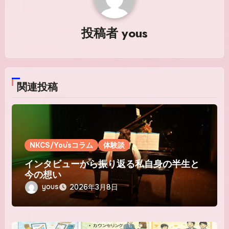
ョ
ン
投稿者
yous
関連投稿
NKCS/You`sコラム
体験談
インタビューから振り返る私自身の半生と
今の想い
yous
2026年3月8日