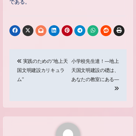
である。
投
実践のための“地上天
小学校先生達！―地上
稿
国文明建設カリキュラ
天国文明建設の礎は、
ナ
ム”
あなたの教室にある―
ビ
ゲ
ー
シ