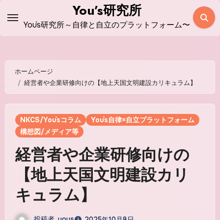
コ
You’s研究所
ン
You`s研究所～自律と自立のプラットフォーム〜
テ
ン
ツ
ホームページ
に
経営者や企業研修向けの【地上天国文明建設カリキュラム】
ス
キ
ッ
NKCS/You`sコラム
You`s自律×自立プラットフォーム
プ
構想図/メディア等
経営者や企業研修向けの
【地上天国文明建設カリ
キュラム】
投稿者
yous
2025年10月8日