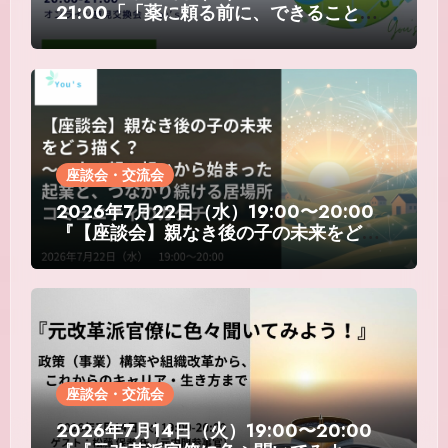
21:00「「薬に頼る前に、できることが
ある」 ～生活習慣・予防・専門家との向
き合い方を考える意見交換会～」
座談会・交流会
2026年7月22日（水）19:00〜20:00
『【座談会】親なき後の子の未来をどう
描く？～一人の親の想いから始まった起
業と、つながり続ける居場所コミュニテ
ィのカタチ』
座談会・交流会
2026年7月14日（火）19:00〜20:00