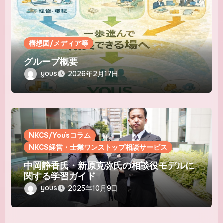
構想図/メディア等
グループ概要
yous
2026年2月17日
NKCS/You`sコラム
NKCS経営・士業ワンストップ相談サービス
中岡静香氏・新原克弥氏の相談役モデルに
関する学習ガイド
yous
2025年10月9日