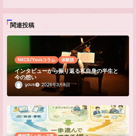
関連投稿
NKCS/You`sコラム
体験談
インタビューから振り返る私自身の半生と
今の想い
yous
2026年3月8日