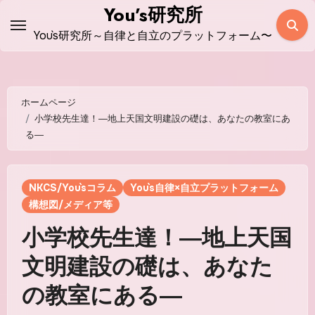
コ
You’s研究所
ン
You`s研究所～自律と自立のプラットフォーム〜
テ
ン
ツ
ホームページ
に
小学校先生達！―地上天国文明建設の礎は、あなたの教室にあ
ス
る―
キ
ッ
プ
NKCS/You`sコラム
You`s自律×自立プラットフォーム
構想図/メディア等
小学校先生達！―地上天国
文明建設の礎は、あなた
の教室にある―