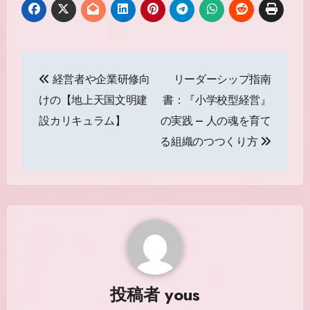
投
経営者や企業研修向
リーダーシップ指南
稿
けの【地上天国文明建
書：『小学校型経営』
ナ
設カリキュラム】
の実践 — 人の魂を育て
ビ
る組織のつつくり方
ゲ
ー
シ
ョ
ン
投稿者
yous