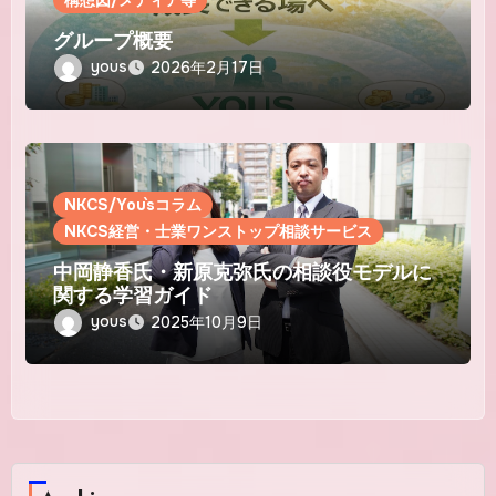
構想図/メディア等
グループ概要
yous
2026年2月17日
NKCS/You`sコラム
NKCS経営・士業ワンストップ相談サービス
中岡静香氏・新原克弥氏の相談役モデルに
関する学習ガイド
yous
2025年10月9日