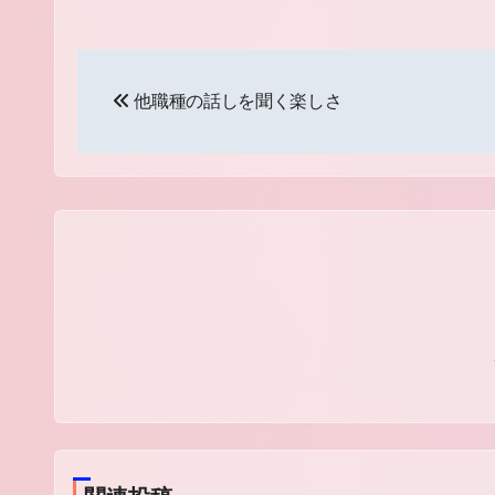
投
他職種の話しを聞く楽しさ
稿
ナ
ビ
ゲ
ー
シ
ョ
ン