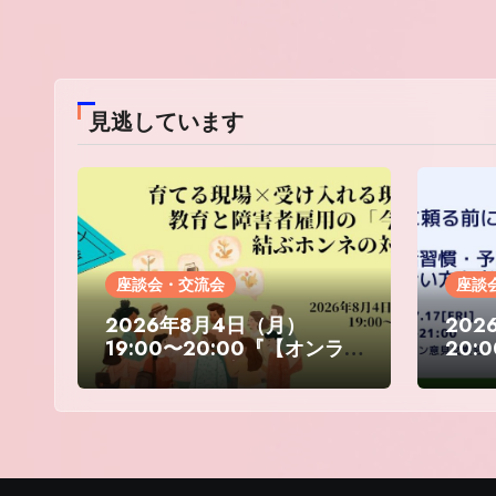
見逃しています
座談会・交流会
座談
2026年8月4日（月）
202
19:00〜20:00『【オンラ
20:
イン座談会】育てる現場×受
る前
け入れる現場〜教育と障害
る」
者雇用の「今」を結ぶホン
門家
ネの対話〜』
る意