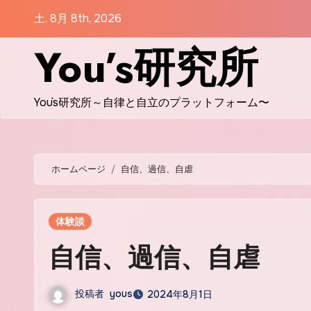
コ
土. 8月 8th, 2026
ン
You’s研究所
テ
ン
ツ
You`s研究所～自律と自立のプラットフォーム〜
に
ス
キ
ッ
ホームページ
自信、過信、自虐
プ
体験談
自信、過信、自虐
投稿者
yous
2024年8月1日