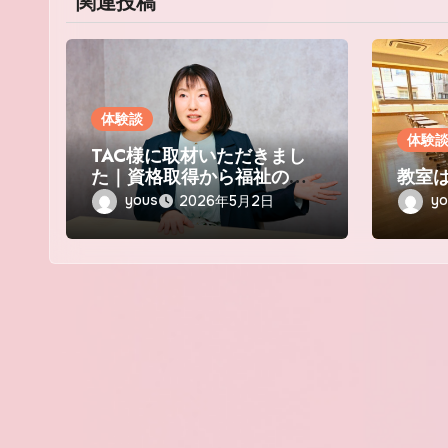
関連投稿
体験談
体験
TAC様に取材いただきまし
た｜資格取得から福祉の現
教室
場へ
yous
yo
2026年5月2日