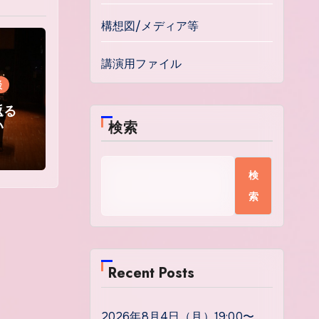
構想図/メディア等
講演用ファイル
談
返る
い
検索
検
索
Recent Posts
2026年8月4日（月）19:00〜