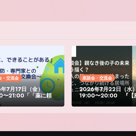
会・交流会
座談会・交流会
6年7月17日（金）
2026年7月22日（水
00〜21:00「「薬に頼
19:00〜20:00 『
に、できることがあ
会】親なき後の子の未
 ～生活習慣・予防・専
どう描く？～一人の親
との向き合い方を考え
いから始まった起業と
見交換会～」
ながり続ける居場所コ
ニティのカタチ』