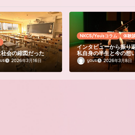
NKCS/You`sコラム
体験
談
インタビューから振り
は社会の縮図だった
私自身の半生と今の想
us
yous
2026年3月16日
2026年3月8日