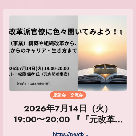
る居場所コミュニティのカタ
チ』
座談会・交流会
2026年7月14日（火）
19:00〜20:00 『『元改革派
官僚に色々聞いてみよう！』
https://peatix…