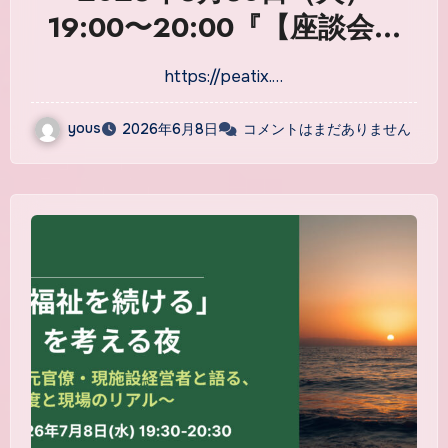
19:00〜20:00『【座談会】
「最後まで口から食べる」を
https://peatix.…
どう支える？医療法人理事と
語る訪問歯科の舞台裏と総合
yous
2026年6月8日
コメントはまだありません
職の役割』