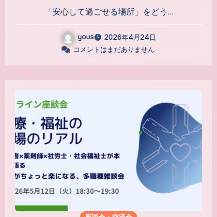
場から考える、児童福祉のこ
「安心して過ごせる場所」をどう…
れから〜安心して過ごせる場
所をつくるとは〜』
yous
2026年4月24日
コメントはまだありません