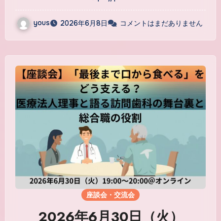
～政策（事業）構築や組織改
革から、これからのキャリ
yous
2026年6月8日
コメントはまだありません
ア・生き方まで～』
座談会・交流会
2026年6月30日（火）