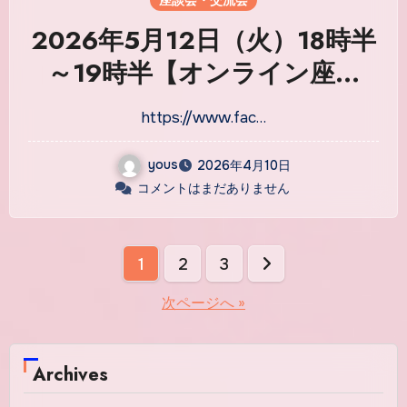
座談会・交流会
2026年5月12日（火）18時半
～19時半【オンライン座談
会】管理者×薬剤師×社労士・
https://www.fac…
社会福祉士が本音で語る 医
療・福祉の「現場のリアル」
yous
2026年4月10日
コメントはまだありません
投
1
2
3
稿
次ページへ »
の
ペ
Archives