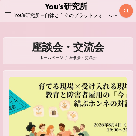
コ
You’s研究所
ン
You`s研究所～自律と自立のプラットフォーム〜
テ
ン
ツ
座談会・交流会
に
ス
ホームページ
座談会・交流会
キ
ッ
プ