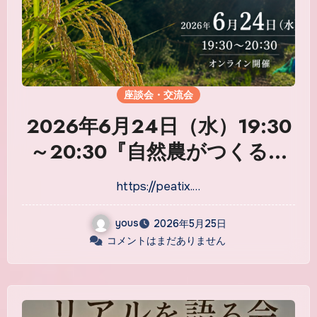
座談会・交流会
2026年6月24日（水）19:30
～20:30『自然農がつくる、
人と地域の居場所 ― 耕作放棄
https://peatix.…
地再生の現場から考えるこれ
からの福祉 ―』
yous
2026年5月25日
コメントはまだありません