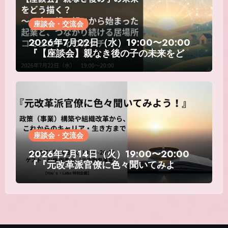
座談会・交流会
2026年7月22日（水）19:00〜20:00
『【座談会】親なき後の子の未来をどう
描く？～一人の親の想いから始まった起
業と、つながり続ける居場所コミュニテ
ィのカタチ』
座談会・交流会
2026年7月14日（火）19:00〜20:00
『『元改革派官僚に色々聞いてみよ
う！』～政策（事業）構築や組織改革か
ら、これからのキャリア・生き方まで
～』