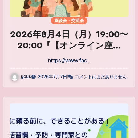
座談会・交流会
2026年8月4日（月）19:00〜
20:00『【オンライン座談
会】育てる現場×受け入れる現
https://www.fac…
場〜教育と障害者雇用の
「今」を結ぶホンネの対
yous
2026年7月7日
コメントはまだありません
話〜』