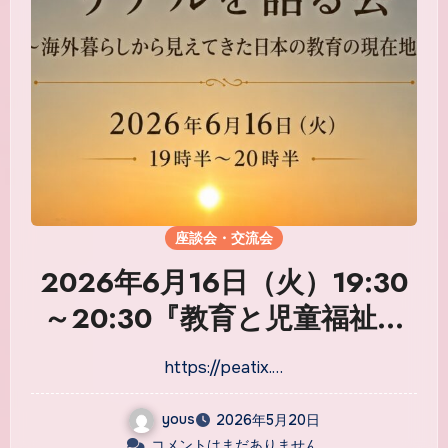
座談会・交流会
2026年6月16日（火）19:30
～20:30『教育と児童福祉の
リアルを語る会 〜海外暮らし
https://peatix.…
から見えてきた日本の教育の
現在地〜』
yous
2026年5月20日
コメントはまだありません