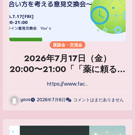
座談会・交流会
2026年7月17日（金）
20:00〜21:00「「薬に頼る前
に、できることがある」 ～生
https://www.fac…
活習慣・予防・専門家との向
き合い方を考える意見交換会
yous
2026年7月6日
コメントはまだありません
～」