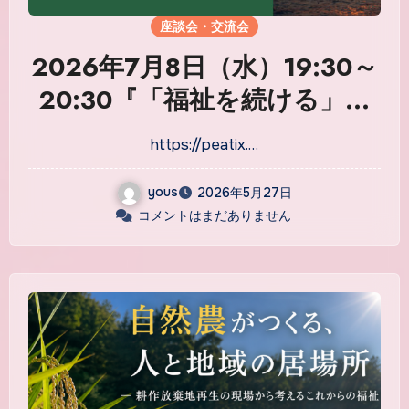
座談会・交流会
2026年7月8日（水）19:30～
20:30『「福祉を続ける」を
考える夜〜元官僚・現障害者
https://peatix.…
施設経営者と語る、制度と現
場のリアル〜』
yous
2026年5月27日
コメントはまだありません