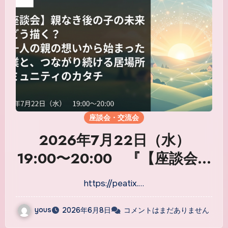
座談会・交流会
2026年7月22日（水）
19:00〜20:00 『【座談会】
親なき後の子の未来をどう描
https://peatix.…
く？～一人の親の想いから始
まった起業と、つながり続け
yous
2026年6月8日
コメントはまだありません