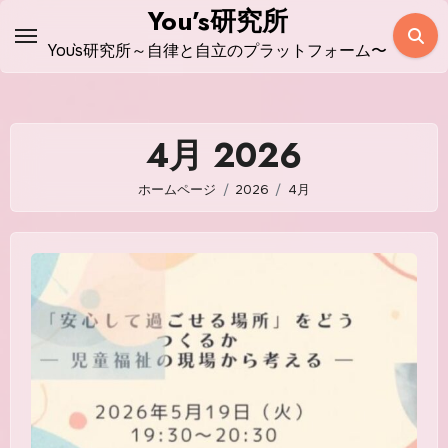
コ
You’s研究所
ン
You`s研究所～自律と自立のプラットフォーム〜
テ
ン
ツ
4月 2026
に
ス
ホームページ
2026
4月
キ
ッ
プ