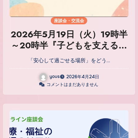
座談会・交流会
2026年5月19日（火）19時半
～20時半『子どもを支える現
場から考える、児童福祉のこ
「安心して過ごせる場所」をどう…
れから〜安心して過ごせる場
所をつくるとは〜』
yous
2026年4月24日
コメントはまだありません