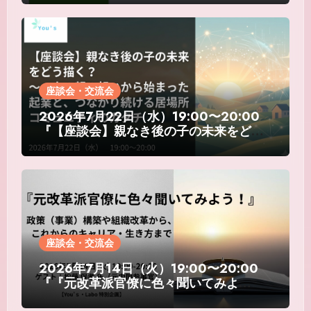
き合い方を考える意見交換会～」
座談会・交流会
2026年7月22日（水）19:00〜20:00
『【座談会】親なき後の子の未来をどう
描く？～一人の親の想いから始まった起
業と、つながり続ける居場所コミュニテ
ィのカタチ』
座談会・交流会
2026年7月14日（火）19:00〜20:00
『『元改革派官僚に色々聞いてみよ
う！』～政策（事業）構築や組織改革か