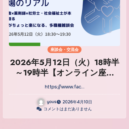
座談会・交流会
2026年5月12日（火）18時半
～19時半【オンライン座談
会】管理者×薬剤師×社労士・
https://www.fac…
社会福祉士が本音で語る 医
療・福祉の「現場のリアル」
yous
2026年4月10日
コメントはまだありません