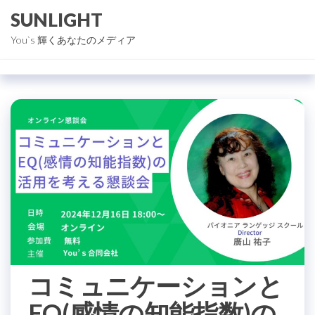
コ
SUNLIGHT
ン
You`s 輝くあなたのメディア
テ
ン
ツ
に
ス
キ
ッ
プ
コミュニケーションと
EQ(感情の知能指数)の