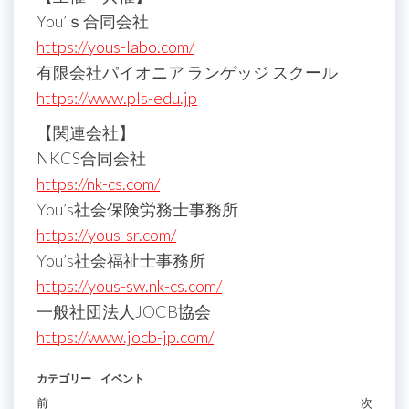
You’ｓ合同会社
https://yous-labo.com/
有限会社パイオニア ランゲッジ スクール
https://www.pls-edu.jp
【関連会社】
NKCS合同会社
https://nk-cs.com/
You’s社会保険労務士事務所
https://yous-sr.com/
You’s社会福祉士事務所
https://yous-sw.nk-cs.com/
一般社団法人JOCB協会
https://www.jocb-jp.com/
カテゴリー
イベント
投
過
前
次
次