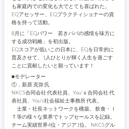
も家庭内での変化も大でとても喜ばれた。
EQアセッサー、EQプラクティショナーの資
格を持って活動。
8月に「EQパワー 若きパパの感情を味方に
する成功戦略」を初出版。
EQスコアが低いこの日本に、EQを日常的に
普及させて、1人ひとりが輝く人生を過ごす
ことに貢献したいと願っています！
■モデレーター
①．新原 克弥 氏
NKCS合同会社 代表社員、You’ｓ合同会社 代
表社員、You’s社会福祉士事務所 代表。
士業・社長ネットワークを構築。 飲食・Ｉ
Ｔ等の様々な業界でトップセールスを記録。
チーム実績世界4位・アジア1位。 NKCSグル