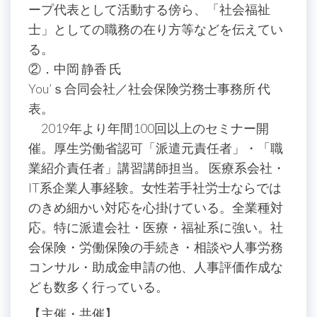
ープ代表として活動する傍ら、「社会福祉
士」としての職務の在り方等などを伝えてい
る。
②．中岡 静香 氏
You’ｓ合同会社／社会保険労務士事務所 代
表。
2019年より年間100回以上のセミナー開
催。厚生労働省認可「派遣元責任者」・「職
業紹介責任者」講習講師担当。 医療系会社・
IT系企業人事経験。女性若手社労士ならでは
のきめ細かい対応を心掛けている。全業種対
応。特に派遣会社・医療・福祉系に強い。社
会保険・労働保険の手続き・相談や人事労務
コンサル・助成金申請の他、人事評価作成な
ども数多く行っている。
【主催・共催】