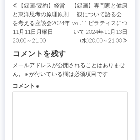
【録画/要約】経営
【録画】専門家と健康
稿
去
の
と東洋思考の原理原則
観について語る会
の
投
ナ
を考える座談会2024年
vol.11 ピラティスにつ
投
稿
ビ
11月11日月曜日
いて 2024年11月13日
稿
ゲ
20:00～21:00
(水)20:00～21:00
ー
コメントを残す
シ
メールアドレスが公開されることはありませ
ョ
ん。
※
が付いている欄は必須項目です
ン
コメント
※