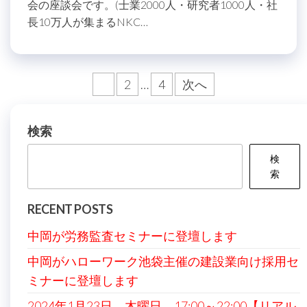
会の座談会です。(士業2000人・研究者1000人・社
長10万人が集まるNKC…
投
1
2
…
4
次へ
稿
の
検索
ペ
検
ー
索
ジ
RECENT POSTS
送
中岡が労務監査セミナーに登壇します
り
中岡がハローワーク池袋主催の建設業向け採用セ
ミナーに登壇します
2024年1月23日 木曜日 17:00～22:00【リアル