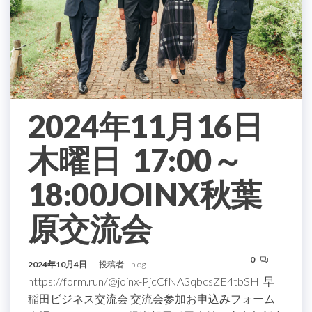
2024年11月16日
木曜日 17:00～
18:00JOINX秋葉
原交流会
0
2024年10月4日
投稿者:
blog
https://form.run/@joinx-PjcCfNA3qbcsZE4tbSHl 早
稲田ビジネス交流会 交流会参加お申込みフォーム