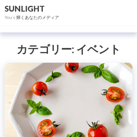
コ
SUNLIGHT
ン
You`s 輝くあなたのメディア
テ
ン
ツ
カテゴリー:
イベント
に
ス
キ
ッ
プ