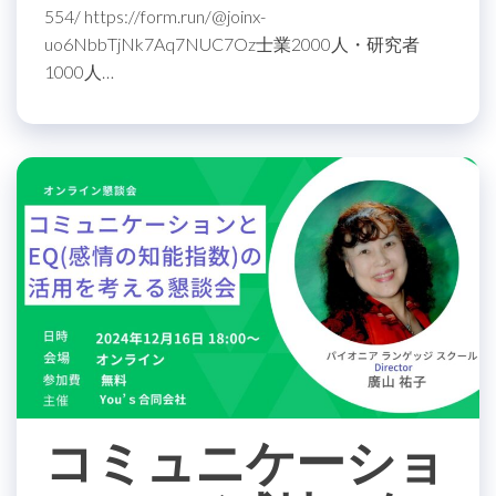
554/ https://form.run/@joinx-
uo6NbbTjNk7Aq7NUC7Oz士業2000人・研究者
1000人…
コミュニケーショ