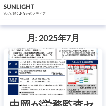
コ
SUNLIGHT
ン
You`s 輝くあなたのメディア
テ
ン
ツ
月:
2025年7月
に
ス
キ
ッ
プ
中岡が労務監査セ