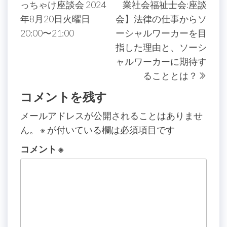
ナ
っちゃけ座談会 2024
業社会福祉士会:座談
投
稿
ビ
年8月20日火曜日
会】法律の仕事からソ
稿
ゲ
20:00〜21:00
ーシャルワーカーを目
ー
指した理由と、ソーシ
ャルワーカーに期待す
シ
ることとは？
ョ
コメントを残す
ン
メールアドレスが公開されることはありませ
ん。
※
が付いている欄は必須項目です
コメント
※