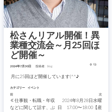
松さんリアル開催！異
業種交流会～月25回ほ
ど開催～
0
2024年7月30日
投稿者:
blog
月に25回ほど開催しています(^^♪
カテゴリー
イベント
投
過
前
次
次
仕事観・転職・年収
2024年8月28日水曜
稿
去
の
などに関して話す、ぶ
日 17:00〜18:00【産
の
投