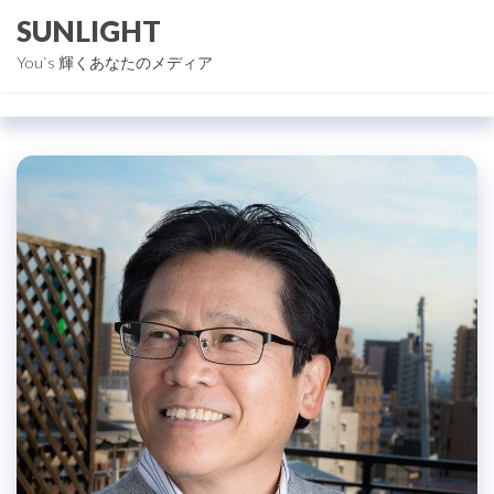
コ
SUNLIGHT
ン
You`s 輝くあなたのメディア
テ
ン
ツ
に
ス
キ
ッ
プ